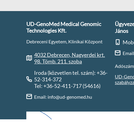
UD-GenoMed Medical Genomic
Ügyveze
Technologies Kft.
János
Debreceni Egyetem, Klinikai Központ
Mobi
Emai
4032 Debrecen, Nagyerdei krt.
98. Tömb. 211. szoba
Adószám
Iroda (közvetlen tel. szám): +36-
UD-GenoM
52-314-372
szabályz
Tel: +36-52-411-717 (54616)
Email: info@ud-genomed.hu