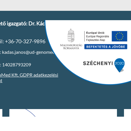
tő igazgató: Dr. Kádas
l: +36-70-327-9896
l: kadas.janos@ud-genomed.hu
: 14028793209
ed Kft. GDPR adatkezelési
at